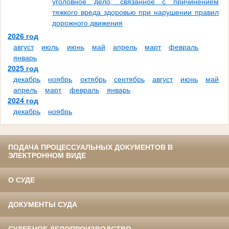
уголовное дело, связанное с причинением
тяжкого вреда здоровью при нарушении правил
дорожного движения
2026 год
август
июль
июнь
май
апрель
март
февраль
январь
2025 год
декабрь
ноябрь
октябрь
сентябрь
август
июнь
май
апрель
март
февраль
январь
2024 год
декабрь
ноябрь
ПОДАЧА ПРОЦЕССУАЛЬНЫХ ДОКУМЕНТОВ В
ЭЛЕКТРОННОМ ВИДЕ
О СУДЕ
ДОКУМЕНТЫ СУДА