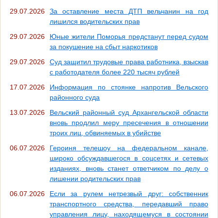
29.07.2026
За оставление места ДТП вельчанин на год
лишился водительских прав
29.07.2026
Юные жители Поморья предстанут перед судом
за покушение на сбыт наркотиков
29.07.2026
Суд защитил трудовые права работника, взыскав
с работодателя более 220 тысяч рублей
17.07.2026
Информация по стоянке напротив Вельского
районного суда
13.07.2026
Вельский районный суд Архангельской области
вновь продлил меру пресечения в отношении
троих лиц, обвиняемых в убийстве
06.07.2026
Героиня телешоу на федеральном канале,
широко обсуждавшегося в соцсетях и сетевых
изданиях, вновь станет ответчиком по делу о
лишении родительских прав
06.07.2026
Если за рулем нетрезвый друг: собственник
транспортного средства, передавший право
управления лицу, находящемуся в состоянии