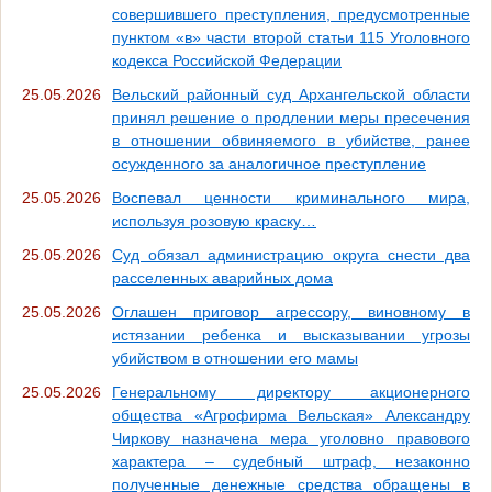
совершившего преступления, предусмотренные
пунктом «в» части второй статьи 115 Уголовного
кодекса Российской Федерации
25.05.2026
Вельский районный суд Архангельской области
принял решение о продлении меры пресечения
в отношении обвиняемого в убийстве, ранее
осужденного за аналогичное преступление
25.05.2026
Воспевал ценности криминального мира,
используя розовую краску…
25.05.2026
Суд обязал администрацию округа снести два
расселенных аварийных дома
25.05.2026
Оглашен приговор агрессору, виновному в
истязании ребенка и высказывании угрозы
убийством в отношении его мамы
25.05.2026
Генеральному директору акционерного
общества «Агрофирма Вельская» Александру
Чиркову назначена мера уголовно правового
характера – судебный штраф, незаконно
полученные денежные средства обращены в